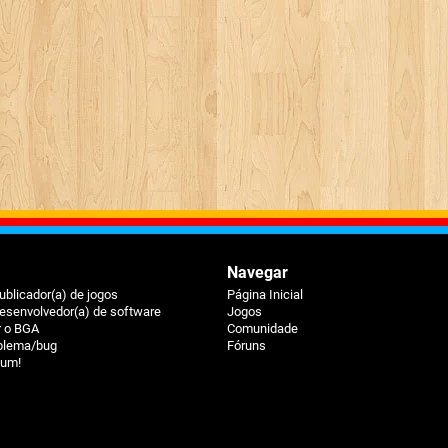
Navegar
ublicador(a) de jogos
Página Inicial
esenvolvedor(a) de software
Jogos
r o BGA
Comunidade
oblema/bug
Fóruns
ium!