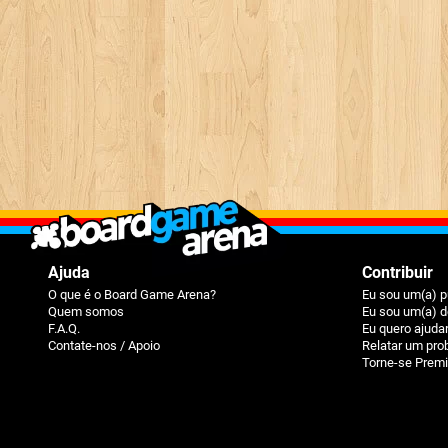
Ajuda
Contribuir
O que é o Board Game Arena?
Eu sou um(a) p
Quem somos
Eu sou um(a) d
F.A.Q.
Eu quero ajuda
Contate-nos / Apoio
Relatar um pr
Torne-se Prem