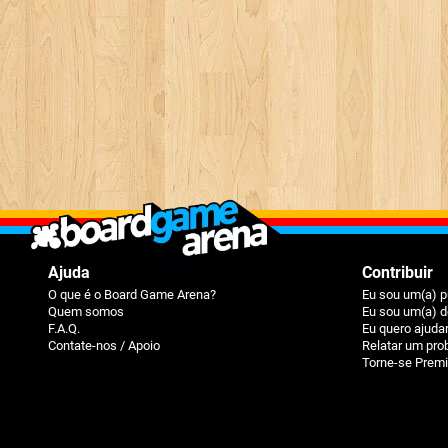
Ajuda
Contribuir
O que é o Board Game Arena?
Eu sou um(a) p
Quem somos
Eu sou um(a) d
F.A.Q.
Eu quero ajuda
Contate-nos / Apoio
Relatar um pr
Torne-se Prem