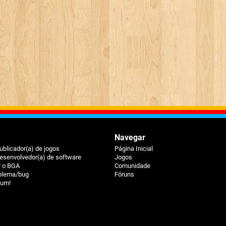
Navegar
ublicador(a) de jogos
Página Inicial
esenvolvedor(a) de software
Jogos
r o BGA
Comunidade
oblema/bug
Fóruns
ium!