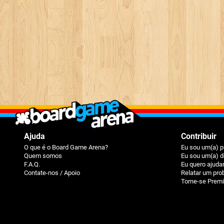
Ajuda
Contribuir
O que é o Board Game Arena?
Eu sou um(a) p
Quem somos
Eu sou um(a) d
F.A.Q.
Eu quero ajuda
Contate-nos / Apoio
Relatar um pr
Torne-se Prem