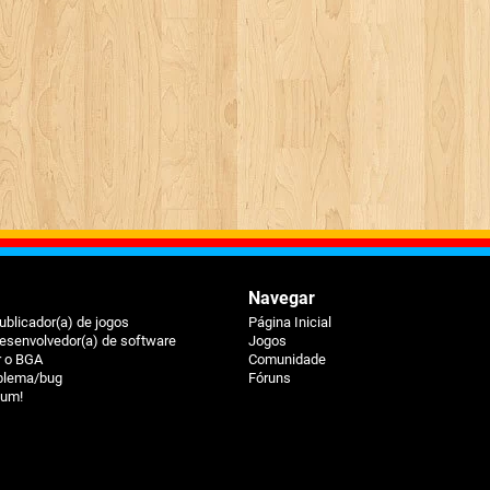
Navegar
ublicador(a) de jogos
Página Inicial
esenvolvedor(a) de software
Jogos
r o BGA
Comunidade
oblema/bug
Fóruns
ium!