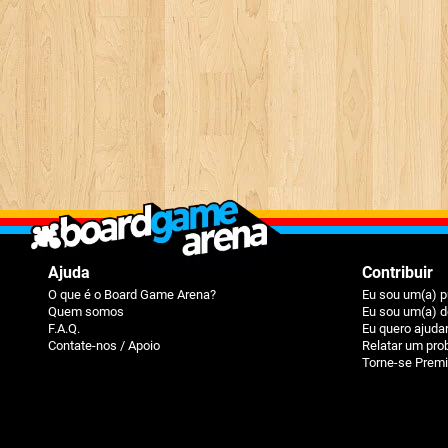
Ajuda
Contribuir
O que é o Board Game Arena?
Eu sou um(a) p
Quem somos
Eu sou um(a) d
F.A.Q.
Eu quero ajuda
Contate-nos / Apoio
Relatar um pr
Torne-se Prem