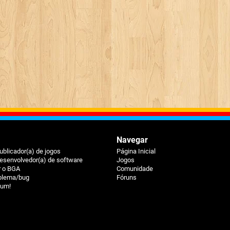
Navegar
ublicador(a) de jogos
Página Inicial
esenvolvedor(a) de software
Jogos
r o BGA
Comunidade
oblema/bug
Fóruns
ium!