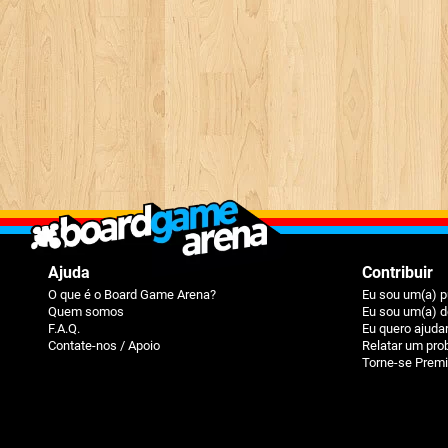
Ajuda
Contribuir
O que é o Board Game Arena?
Eu sou um(a) p
Quem somos
Eu sou um(a) d
F.A.Q.
Eu quero ajuda
Contate-nos / Apoio
Relatar um pr
Torne-se Prem