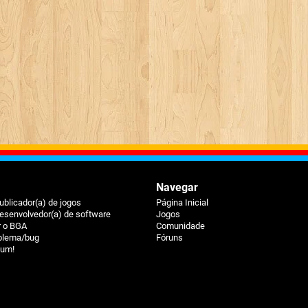
Navegar
ublicador(a) de jogos
Página Inicial
esenvolvedor(a) de software
Jogos
r o BGA
Comunidade
oblema/bug
Fóruns
ium!