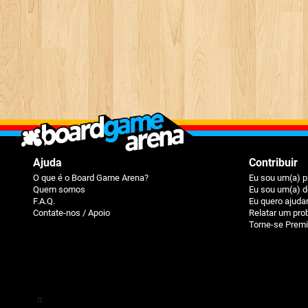
Ajuda
Contribuir
O que é o Board Game Arena?
Eu sou um(a) p
Quem somos
Eu sou um(a) d
F.A.Q.
Eu quero ajuda
Contate-nos / Apoio
Relatar um pr
Torne-se Prem
π