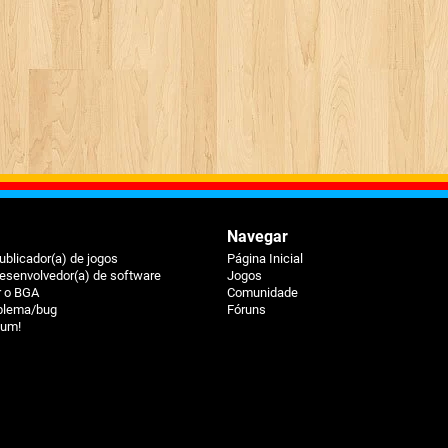
Navegar
ublicador(a) de jogos
Página Inicial
esenvolvedor(a) de software
Jogos
r o BGA
Comunidade
oblema/bug
Fóruns
ium!