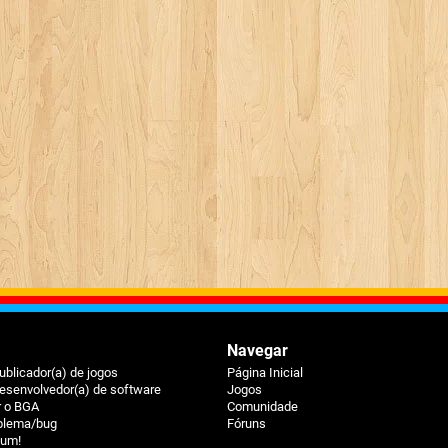
Navegar
ublicador(a) de jogos
Página Inicial
esenvolvedor(a) de software
Jogos
r o BGA
Comunidade
oblema/bug
Fóruns
ium!