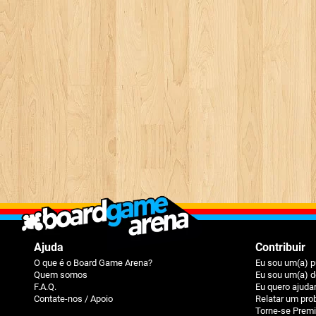
Ajuda
Contribuir
O que é o Board Game Arena?
Eu sou um(a) p
Quem somos
Eu sou um(a) d
F.A.Q.
Eu quero ajuda
Contate-nos / Apoio
Relatar um pr
Torne-se Prem