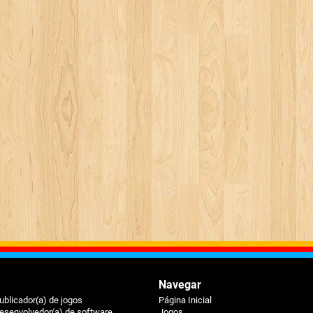
Navegar
ublicador(a) de jogos
Página Inicial
esenvolvedor(a) de software
Jogos