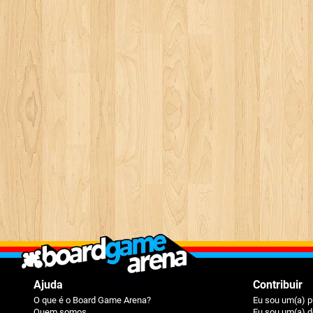
Ajuda
Contribuir
O que é o Board Game Arena?
Eu sou um(a) p
Quem somos
Eu sou um(a) d