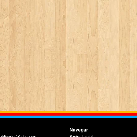
Navegar
ublicador(a) de jogos
Página Inicial