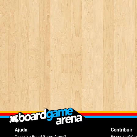
Ajuda
Contribuir
O que é o Board Game Arena?
Eu sou um(a) p