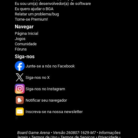
Eu sou um(a) desenvolvedor(a) de software
Eu quero ajudar o BGA
Relatar um problema/bug
Torne-se Premium!
Navegar
Página Inicial
Jogos
Comunidade
Fóruns
Siga-nos
Junte-se a nós no Facebook
Siga-nos no X
Siga-nos no Instagram
Notificar seu navegador
Inscreva-se na nossa newsletter
π
Board Game Arena
• Versão
260807-1629-M7
•
Informações
legais
•
Termos de Uso
•
Termos de Serviços
•
Privacidade
•